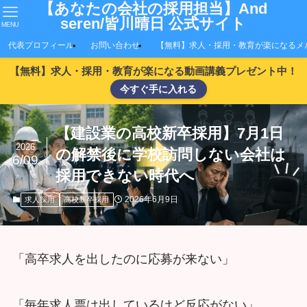
【あなたの会社の採用担当】And
seren/皆川晴日 公式サイト
MENU
代表プロフィール
お問い合わせ
【無料】求人・採用・教育が楽になるメ
【無料】求人・採用・教育が楽になる動画講義プレゼント中！
今すぐ手に入れる
【建設業の高校新卒採用】7月1日
2026
の解禁後に学校訪問しない会社は
6/09
採用できない時代へ
2026年6月9日
求人採用
高校新卒採用
「高卒求人を出したのに応募が来ない」
「毎年求人票は出しているけど反応がない」